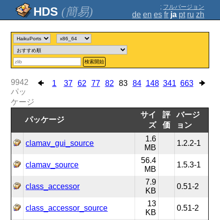
;
フルバージョン
(簡易)
de
en
es
fr
ja
pt
ru
zh
検索開始
9942
1
37
62
77
82
83
84
148
341
663
パッ
ケージ
サイ
評
バージ
パッケージ
ズ
価
ョン
1.6
clamav_gui_source
1.2.2-1
MB
56.4
clamav_source
1.5.3-1
MB
7.9
class_accessor
0.51-2
KB
13
class_accessor_source
0.51-2
KB