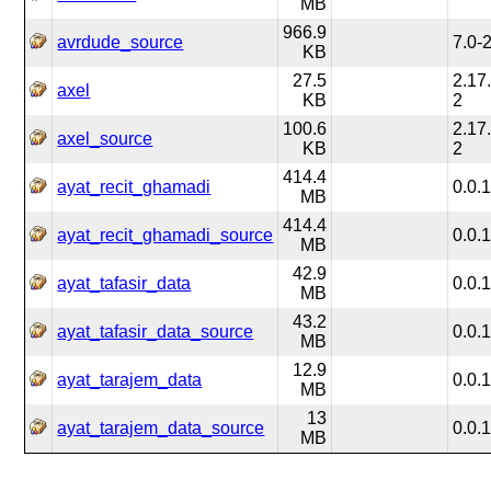
MB
966.9
avrdude_source
7.0-
KB
27.5
2.17
axel
KB
2
100.6
2.17
axel_source
KB
2
414.4
ayat_recit_ghamadi
0.0.
MB
414.4
ayat_recit_ghamadi_source
0.0.
MB
42.9
ayat_tafasir_data
0.0.
MB
43.2
ayat_tafasir_data_source
0.0.
MB
12.9
ayat_tarajem_data
0.0.
MB
13
ayat_tarajem_data_source
0.0.
MB