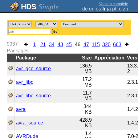
;
Version complète
Simple
de
en
es
fr
ja
pt
ru
zh
Go
9937
1
21
34
43
45
46
47
115
320
663
Packages
Package
Size
Appréciation
Vers
136.5
13.3
avr_gcc_source
MB
2
17.2
avr_libc
2.3.
MB
11.7
avr_libc_source
2.3.
MB
344
avra
1.4.
KB
428.9
avra_source
1.4.
KB
1.4
AVRDude
7.0-