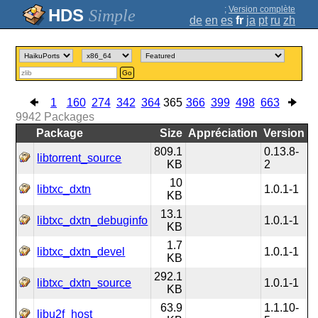
;
Version complète
Simple
de
en
es
fr
ja
pt
ru
zh
Go
1
160
274
342
364
365
366
399
498
663
9942
Packages
Package
Size
Appréciation
Version
809.1
0.13.8-
libtorrent_source
KB
2
10
libtxc_dxtn
1.0.1-1
KB
13.1
libtxc_dxtn_debuginfo
1.0.1-1
KB
1.7
libtxc_dxtn_devel
1.0.1-1
KB
292.1
libtxc_dxtn_source
1.0.1-1
KB
63.9
1.1.10-
libu2f_host