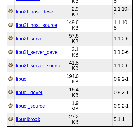
KB
5
2.9
1.1.10-
libu2f_host_devel
KB
5
149.6
1.1.10-
libu2f_host_source
KB
5
57.6
libu2f_server
1.1.0-6
KB
3.1
libu2f_server_devel
1.1.0-6
KB
41.8
libu2f_server_source
1.1.0-6
KB
194.6
libucl
0.9.2-1
KB
16.4
libucl_devel
0.9.2-1
KB
1.9
libucl_source
0.9.2-1
MB
27.2
libunibreak
5.1-1
KB