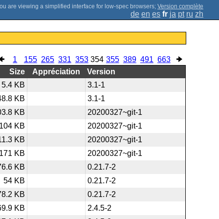
;
Version complète
de
en
es
fr
ja
pt
ru
zh
1
155
265
331
353
354
355
389
491
663
Size
Appréciation
Version
5.4 KB
3.1-1
48.8 KB
3.1-1
03.8 KB
20200327~git-1
104 KB
20200327~git-1
11.3 KB
20200327~git-1
171 KB
20200327~git-1
76.6 KB
0.21.7-2
54 KB
0.21.7-2
78.2 KB
0.21.7-2
69.9 KB
2.4.5-2