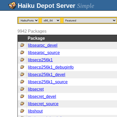
Simple
9942
Packages
Package
libsearpc_devel
libsearpc_source
libsecp256k1
libsecp256k1_debuginfo
libsecp256k1_devel
libsecp256k1_source
libsecret
libsecret_devel
libsecret_source
libshout