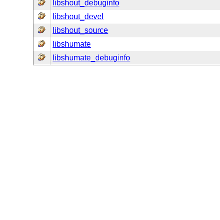
libshout_debuginfo
libshout_devel
libshout_source
libshumate
libshumate_debuginfo