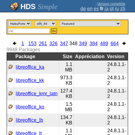
;
Version complète
Simple
de
en
es
fr
ja
pt
ru
zh
Go
1
153
261
326
347
348
349
384
489
664
9948
Packages
Package
Size
Appréciation
Version
1.1
24.8.1.1-
libreoffice_ka
MB
2
973.3
24.8.1.1-
libreoffice_kk
KB
2
127.4
24.8.1.1-
libreoffice_kmr_latn
KB
2
1.5
24.8.1.1-
libreoffice_ko
MB
2
134.7
24.8.1.1-
libreoffice_lb
KB
2
1.1
24.8.1.1-
libreoffice_lt