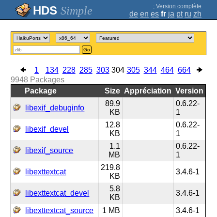
;
Version complète
Simple
de
en
es
fr
ja
pt
ru
zh
Go
1
134
228
285
303
304
305
344
464
664
9948
Packages
Package
Size
Appréciation
Version
89.9
0.6.22-
libexif_debuginfo
KB
1
12.8
0.6.22-
libexif_devel
KB
1
1.1
0.6.22-
libexif_source
MB
1
219.8
libexttextcat
3.4.6-1
KB
5.8
libexttextcat_devel
3.4.6-1
KB
libexttextcat_source
1 MB
3.4.6-1