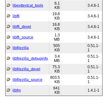
6.1
libexttextcat_tools
3.4.6-1
KB
19.8
libffi
3.4.6-1
KB
16.8
libffi_devel
3.4.6-1
KB
1.3
libffi_source
3.4.6-1
MB
505
0.51.1-
libfilezilla
KB
1
3.4
0.51.1-
libfilezilla_debuginfo
MB
1
75.3
0.51.1-
libfilezilla_devel
KB
1
803.5
0.51.1-
libfilezilla_source
KB
1
641
libfm
1.4.1-1
KB