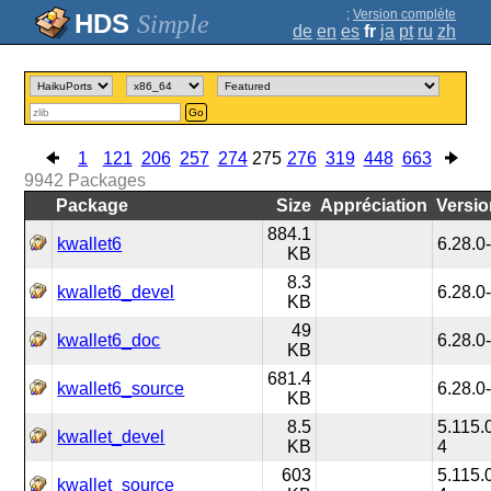
;
Version complète
Simple
de
en
es
fr
ja
pt
ru
zh
Go
1
121
206
257
274
275
276
319
448
663
9942
Packages
Package
Size
Appréciation
Versi
884.1
kwallet6
6.28.0
KB
8.3
kwallet6_devel
6.28.0
KB
49
kwallet6_doc
6.28.0
KB
681.4
kwallet6_source
6.28.0
KB
8.5
5.115.
kwallet_devel
KB
4
603
5.115.
kwallet_source