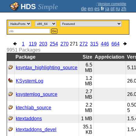
;
Version complète
Simple
de
en
es
fr
ja
pt
ru
zh
Go
1
119
203
254
270
271
272
315
446
664
9951
Packages
Package
Size
Appréciation
Ver
6.5
ksyntax_highlighting_source
5.1
MB
1.2
KSystemLog
26.
MB
2.7
ksystemlog_source
26.
MB
2.2
0.50
ktechlab_source
MB
5
ktextaddons
1 MB
1.5.
35.1
ktextaddons_devel
1.5.
KB