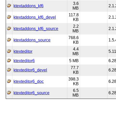
3.6
ktextaddons_kf6
2.1.
MB
117.8
ktextaddons_kf6_devel
2.1.
KB
2.2
ktextaddons_kf6_source
2.1.
MB
768.6
ktextaddons_source
1.5.
KB
4.4
ktexteditor
5.1
MB
ktexteditor6
5 MB
6.2
77.7
ktexteditor6_devel
6.2
KB
398.3
ktexteditor6_doc
6.2
KB
6.5
ktexteditor6_source
6.2
MB