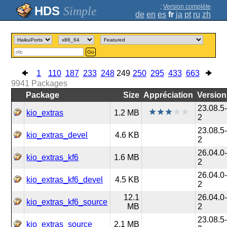
;
Version complète
Simple
de
en
es
fr
ja
pt
ru
zh
Go
1
110
187
233
248
249
250
295
433
663
9941
Packages
Package
Size
Appréciation
Version
23.08.5
kio_extras
1.2 MB
2
23.08.5
kio_extras_devel
4.6 KB
2
26.04.0
kio_extras_kf6
1.6 MB
2
26.04.0
kio_extras_kf6_devel
4.5 KB
2
12.1
26.04.0
kio_extras_kf6_source
MB
2
23.08.5
kio_extras_source
2.1 MB