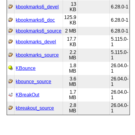
13
kbookmarks6_devel
6.28.0-1
KB
125.9
kbookmarks6_doc
6.28.0-1
KB
kbookmarks6_source
2 MB
6.28.0-1
17.7
5.115.0-
kbookmarks_devel
KB
1
2.2
5.115.0-
kbookmarks_source
MB
1
1.8
26.04.0-
KBounce
MB
1
3.6
26.04.0-
kbounce_source
MB
1
1.7
26.04.0-
KBreakOut
MB
1
2.8
26.04.0-
kbreakout_source
MB
1