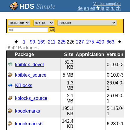
;
Version complète
Simple
de
en
es
fr
ja
pt
ru
zh
Go
1
99
169
211
225
226
227
275
420
663
9942
Packages
Package
Size
Appréciation
Version
52.3
kbibtex_devel
0.10.0-3
KB
kbibtex_source
5 MB
0.10.0-3
1.3
26.04.0-
KBlocks
MB
1
2.1
26.04.0-
kblocks_source
MB
1
195.1
5.115.0-
kbookmarks
KB
1
142.4
kbookmarks6
6.28.0-1
KB