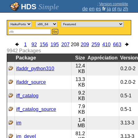
;
Version complète
Simple
de
en
es
fr
ja
pt
ru
zh
Go
1
92
156
195
207
208
209
259
410
663
9942
Packages
Package
Size
Appréciation
Versio
12.4
ifaddr_python310
0.2.0-2
KB
13.3
ifaddr_source
0.2.0-2
KB
9.2
iff_catalog
0.5-1
KB
7.9
iff_catalog_source
0.5-1
KB
1.4
im
3.13-3
MB
81.2
im_devel
3.13-3