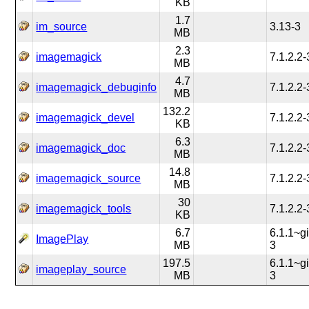
KB
1.7
im_source
3.13-3
MB
2.3
imagemagick
7.1.2.2-
MB
4.7
imagemagick_debuginfo
7.1.2.2-
MB
132.2
imagemagick_devel
7.1.2.2-
KB
6.3
imagemagick_doc
7.1.2.2-
MB
14.8
imagemagick_source
7.1.2.2-
MB
30
imagemagick_tools
7.1.2.2-
KB
6.7
6.1.1~gi
ImagePlay
MB
3
197.5
6.1.1~gi
imageplay_source
MB
3