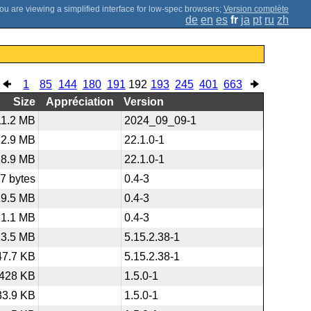
;
Version complète
de
en
es
fr
ja
pt
ru
zh
1
85
144
180
191
192
193
245
401
663
Size
Appréciation
Version
11.2 MB
2024_09_09-1
2.9 MB
22.1.0-1
28.9 MB
22.1.0-1
7 bytes
0.4-3
19.5 MB
0.4-3
1.1 MB
0.4-3
3.5 MB
5.15.2.38-1
47.7 KB
5.15.2.38-1
428 KB
1.5.0-1
33.9 KB
1.5.0-1