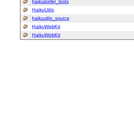
haikuporter_tools
HaikuUtils
haikuutils_source
HaikuWebKit
HaikuWebKit