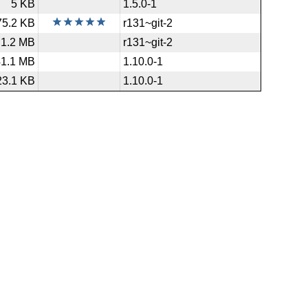
5 KB
1.5.0-1
75.2 KB
r131~git-2
1.2 MB
r131~git-2
41.1 MB
1.10.0-1
23.1 KB
1.10.0-1