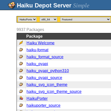
Simple
9937
Packages
Package
Haiku Welcome
haiku-format
haiku_format_source
haiku_pyapi
haiku_pyapi_python310
haiku_pyapi_source
haiku_svg_icon_theme
haiku_svg_icon_theme_source
HaikuPorter
haikuporter_source