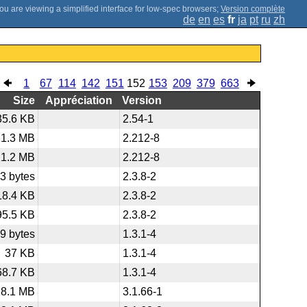
;
Version complète
de
en
es
fr
ja
pt
ru
zh
1
67
114
142
151
152
153
209
379
663
Size
Appréciation
Version
35.6 KB
2.54-1
21.3 MB
2.212-8
21.2 MB
2.212-8
3 bytes
2.3.8-2
18.4 KB
2.3.8-2
95.5 KB
2.3.8-2
9 bytes
1.3.1-4
37 KB
1.3.1-4
68.7 KB
1.3.1-4
8.1 MB
3.1.66-1