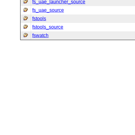
fs_uae_launcher_source
fs_uae_source
fstools
fstools_source
fswatch