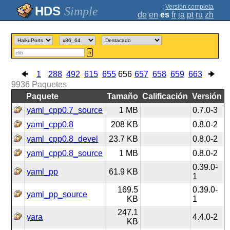
;
Versión completa
Simple
de
en
es
fr
ja
pt
ru
zh
Ir
1
288
492
615
655
656
657
658
659
663
9936
Paquetes
Paquete
Tamaño
Calificación
Versión
yaml_cpp0.7_source
1 MB
0.7.0-3
yaml_cpp0.8
208 KB
0.8.0-2
yaml_cpp0.8_devel
23.7 KB
0.8.0-2
yaml_cpp0.8_source
1 MB
0.8.0-2
0.39.0-
yaml_pp
61.9 KB
1
169.5
0.39.0-
yaml_pp_source
KB
1
247.1
yara
4.4.0-2
KB