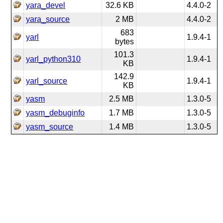
yara_devel
32.6 KB
4.4.0-2
yara_source
2 MB
4.4.0-2
683
yarl
1.9.4-1
bytes
101.3
yarl_python310
1.9.4-1
KB
142.9
yarl_source
1.9.4-1
KB
yasm
2.5 MB
1.3.0-5
yasm_debuginfo
1.7 MB
1.3.0-5
yasm_source
1.4 MB
1.3.0-5