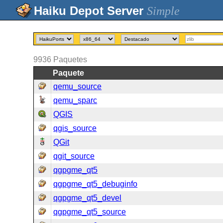
Simple
9936
Paquetes
Paquete
qemu_source
qemu_sparc
QGIS
qgis_source
QGit
qgit_source
qgpgme_qt5
qgpgme_qt5_debuginfo
qgpgme_qt5_devel
qgpgme_qt5_source