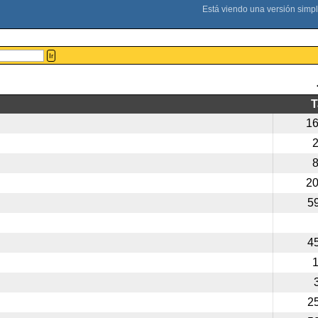
Ir
1
2
5
4
2