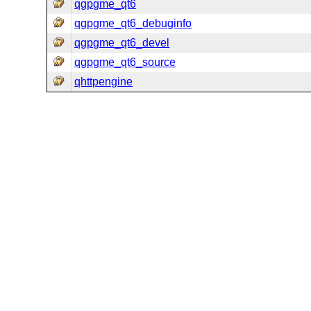
qgpgme_qt6
qgpgme_qt6_debuginfo
qgpgme_qt6_devel
qgpgme_qt6_source
qhttpengine