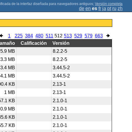
;
Versión completa
de
en
es
fr
ja
pt
ru
zh
1
225
384
480
511
512
513
529
579
663
Tamaño
Calificación
Versión
65.9 MB
8.2.2-5
23.3 MB
8.2.2-5
83.4 MB
3.44.5-2
04.1 MB
3.44.5-2
90.4 KB
2.13-1
1 MB
2.13-1
57.1 KB
2.1.0-1
10.9 MB
2.1.0-1
35.6 KB
2.1.0-1
55.7 KB
2.1.0-1