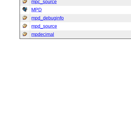
mpc_source
MPD
mpd_debuginfo
mpd_source
mpdecimal