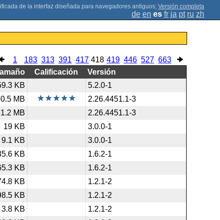
;
Versión completa
de
en
es
fr
ja
pt
ru
zh
1
183
313
391
417
418
419
446
527
663
Tamaño
Calificación
Versión
59.3 KB
5.2.0-1
30.5 MB
2.26.4451.1-3
51.2 MB
2.26.4451.1-3
19 KB
3.0.0-1
9.1 KB
3.0.0-1
35.6 KB
1.6.2-1
65.3 KB
1.6.2-1
74.8 KB
1.2.1-2
98.5 KB
1.2.1-2
3.8 KB
1.2.1-2