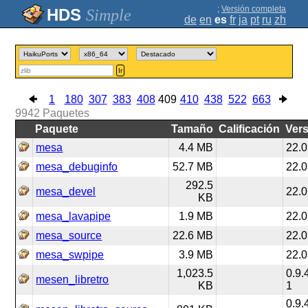
;
Versión completa
Simple
de
en
es
fr
ja
pt
ru
zh
Ir
1
180
307
383
408
409
410
438
522
663
9942
Paquetes
Paquete
Tamaño
Calificación
Ver
mesa
4.4 MB
22.0
mesa_debuginfo
52.7 MB
22.0
292.5
mesa_devel
22.0
KB
mesa_lavapipe
1.9 MB
22.0
mesa_source
22.6 MB
22.0
mesa_swpipe
3.9 MB
22.0
1,023.5
0.9
mesen_libretro
KB
1
0.9