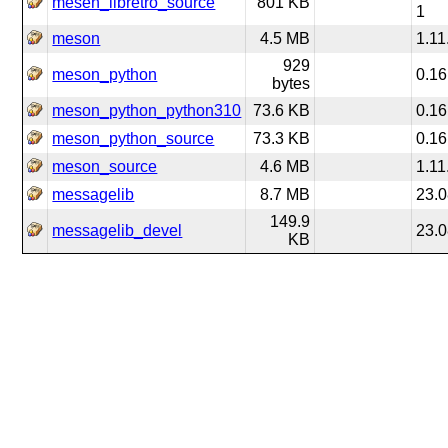
mesen_libretro_source
801 KB
1
meson
4.5 MB
1.11
929
meson_python
0.16
bytes
meson_python_python310
73.6 KB
0.16
meson_python_source
73.3 KB
0.16
meson_source
4.6 MB
1.11
messagelib
8.7 MB
23.0
149.9
messagelib_devel
23.0
KB