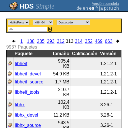
;
Versión completa
Simple
de
en
es
fr
ja
pt
ru
zh
Ir
1
138
235
293
312
313
314
352
469
663
9937
Paquetes
Paquete
Tamaño
Calificación
Versión
905.4
libheif
1.21.2-1
KB
libheif_devel
54.9 KB
1.21.2-1
libheif_source
1.7 MB
1.21.2-1
210.7
libheif_tools
1.21.2-1
KB
102.4
libhx
3.26-1
KB
libhx_devel
11.2 KB
3.26-1
543.5
libhx_source
3.26-1
KB