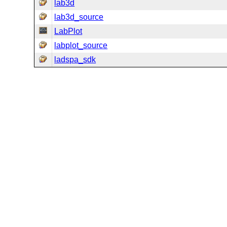
lab3d
lab3d_source
LabPlot
labplot_source
ladspa_sdk