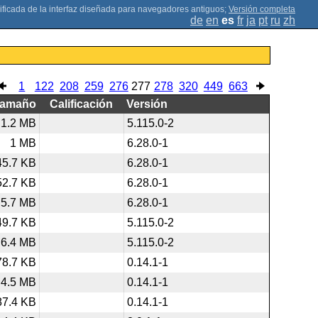
;
Versión completa
de
en
es
fr
ja
pt
ru
zh
1
122
208
259
276
277
278
320
449
663
Tamaño
Calificación
Versión
1.2 MB
5.115.0-2
1 MB
6.28.0-1
45.7 KB
6.28.0-1
52.7 KB
6.28.0-1
5.7 MB
6.28.0-1
49.7 KB
5.115.0-2
6.4 MB
5.115.0-2
78.7 KB
0.14.1-1
4.5 MB
0.14.1-1
87.4 KB
0.14.1-1