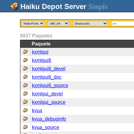
Simple
9937
Paquetes
Paquete
kxmlgui
kxmlgui6
kxmlgui6_devel
kxmlgui6_doc
kxmlgui6_source
kxmlgui_devel
kxmlgui_source
kyua
kyua_debuginfo
kyua_source