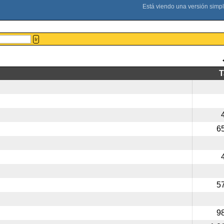
Ir
6
5
9