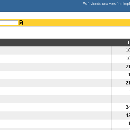
Ir
1
1
2
2
3
4