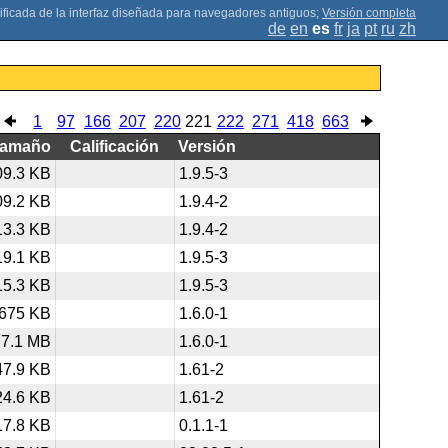
;
Versión completa
de
en
es
fr
ja
pt
ru
zh
1
97
166
207
220
221
222
271
418
663
Tamaño
Calificación
Versión
09.3 KB
1.9.5-3
09.2 KB
1.9.4-2
13.3 KB
1.9.4-2
19.1 KB
1.9.5-3
15.3 KB
1.9.5-3
675 KB
1.6.0-1
7.1 MB
1.6.0-1
47.9 KB
1.61-2
24.6 KB
1.61-2
17.8 KB
0.1.1-1