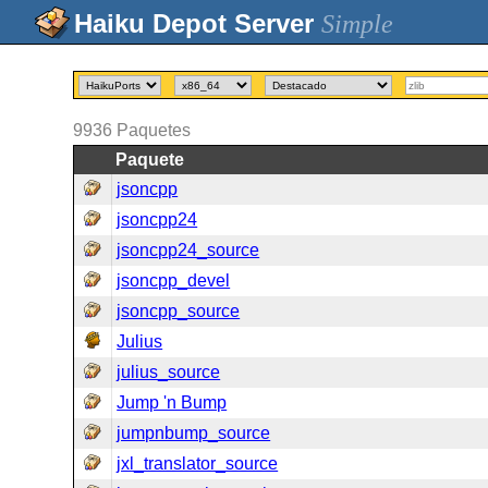
Simple
9936
Paquetes
Paquete
jsoncpp
jsoncpp24
jsoncpp24_source
jsoncpp_devel
jsoncpp_source
Julius
julius_source
Jump 'n Bump
jumpnbump_source
jxl_translator_source