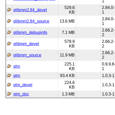
1
529.6
2.84.0-
glibmm2.84_devel
KB
1
2.84.0-
glibmm2.84_source
13.6 MB
1
2.66.2-
glibmm_debuginfo
7.1 MB
2
578.9
2.66.2-
glibmm_devel
KB
2
2.66.2-
glibmm_source
11.9 MB
2
225.1
0.9.9.8
glm
KB
1
glm
93.4 KB
1.0.3-1
224.6
glm_devel
1.0.3-1
KB
glm_doc
1.3 MB
1.0.3-1