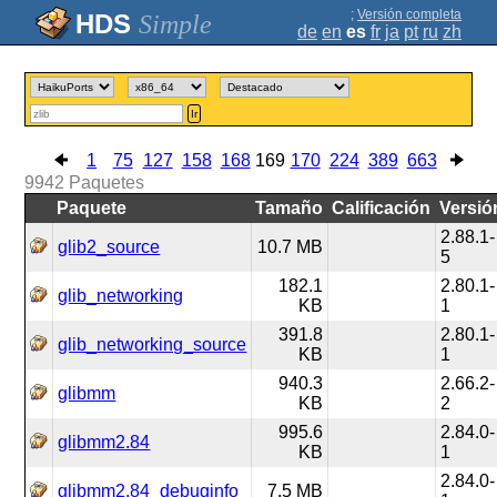
;
Versión completa
Simple
de
en
es
fr
ja
pt
ru
zh
Ir
1
75
127
158
168
169
170
224
389
663
9942
Paquetes
Paquete
Tamaño
Calificación
Versió
2.88.1-
glib2_source
10.7 MB
5
182.1
2.80.1-
glib_networking
KB
1
391.8
2.80.1-
glib_networking_source
KB
1
940.3
2.66.2-
glibmm
KB
2
995.6
2.84.0-
glibmm2.84
KB
1
2.84.0-
glibmm2.84_debuginfo
7.5 MB