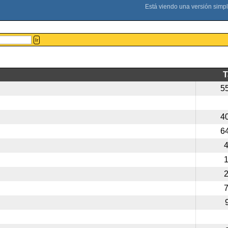
Ir
5
4
6