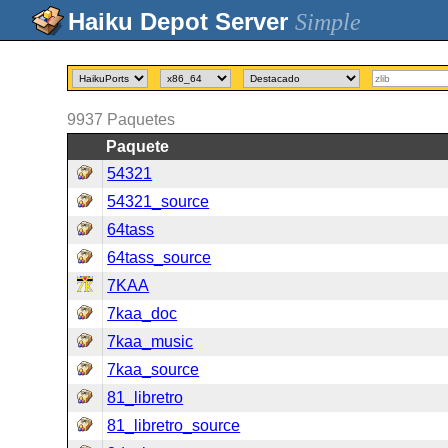
Simple
9937
Paquetes
Paquete
54321
54321_source
64tass
64tass_source
7KAA
7kaa_doc
7kaa_music
7kaa_source
81_libretro
81_libretro_source