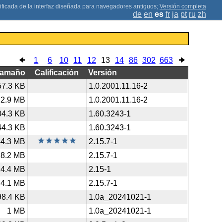
;
Versión completa
de
en
es
fr
ja
pt
ru
zh
1
6
10
11
12
13
14
86
302
663
Tamaño
Calificación
Versión
57.3 KB
1.0.2001.11.16-2
2.9 MB
1.0.2001.11.16-2
04.3 KB
1.60.3243-1
44.3 KB
1.60.3243-1
44.3 MB
2.15.7-1
18.2 MB
2.15.7-1
24.4 MB
2.15-1
74.1 MB
2.15.7-1
98.4 KB
1.0a_20241021-1
1 MB
1.0a_20241021-1