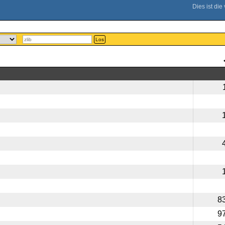
Los
8
9