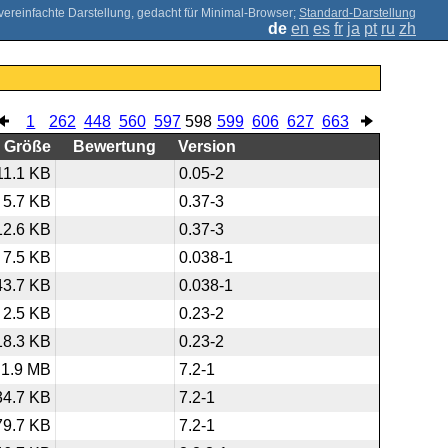
;
Standard-Darstellung
de
en
es
fr
ja
pt
ru
zh
1
262
448
560
597
598
599
606
627
663
Größe
Bewertung
Version
11.1 KB
0.05-2
5.7 KB
0.37-3
12.6 KB
0.37-3
7.5 KB
0.038-1
43.7 KB
0.038-1
2.5 KB
0.23-2
18.3 KB
0.23-2
1.9 MB
7.2-1
34.7 KB
7.2-1
79.7 KB
7.2-1