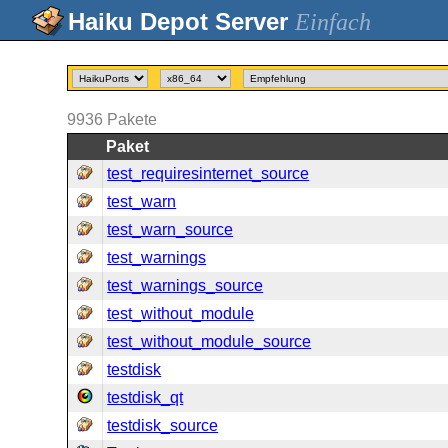
Einfach
9936
Pakete
Paket
test_requiresinternet_source
test_warn
test_warn_source
test_warnings
test_warnings_source
test_without_module
test_without_module_source
testdisk
testdisk_qt
testdisk_source