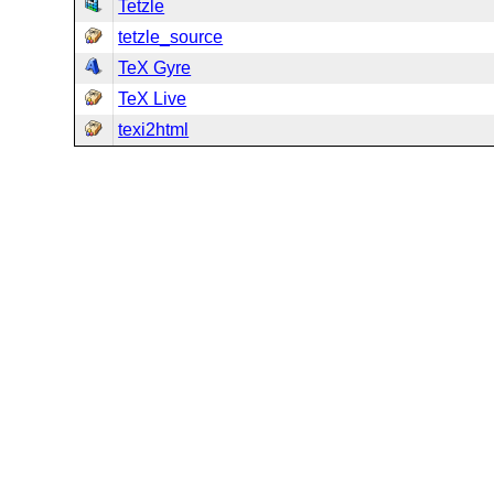
Tetzle
tetzle_source
TeX Gyre
TeX Live
texi2html