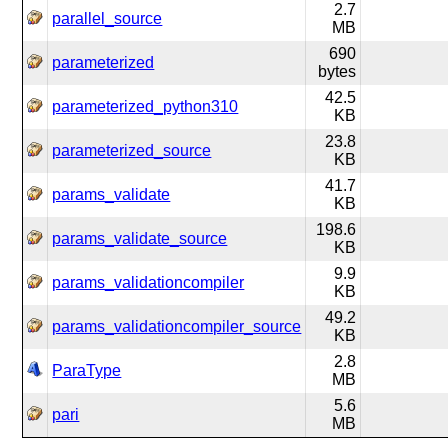
2.7
parallel_source
MB
690
parameterized
bytes
42.5
parameterized_python310
KB
23.8
parameterized_source
KB
41.7
params_validate
KB
198.6
params_validate_source
KB
9.9
params_validationcompiler
KB
49.2
params_validationcompiler_source
KB
2.8
ParaType
MB
5.6
pari
MB