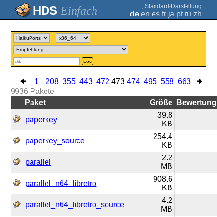
;
Standard-Darstellung
Einfach
de
en
es
fr
ja
pt
ru
zh
Los
1
208
355
443
472
473
474
495
558
663
9936
Pakete
Paket
Größe
Bewertung
39.8
paperkey
KB
254.4
paperkey_source
KB
2.2
parallel
MB
908.6
parallel_n64_libretro
KB
4.2
parallel_n64_libretro_source
MB