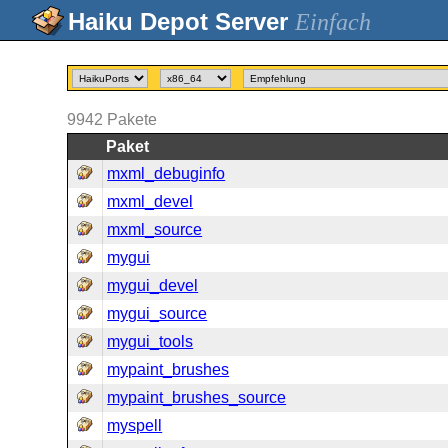
Einfach
9942
Pakete
Paket
mxml_debuginfo
mxml_devel
mxml_source
mygui
mygui_devel
mygui_source
mygui_tools
mypaint_brushes
mypaint_brushes_source
myspell