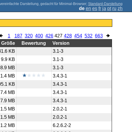
;
Standard-Darstellung
de
en
es
fr
ja
pt
ru
zh
1
187
320
400
426
427
428
454
532
663
Größe
Bewertung
Version
31.6 KB
3.1-3
9.9 KB
3.1-3
8.9 MB
3.1-3
1.4 MB
3.4.3-1
05.1 KB
3.4.3-1
17.4 MB
3.4.3-1
7.9 MB
3.4.3-1
1.5 MB
2.0.2-1
1.5 MB
2.0.2-1
1.2 MB
6.2.6.2-2