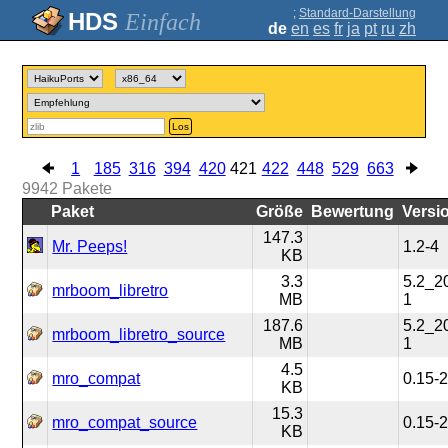
;
Standard-Darstellung
Einfach
de
en
es
fr
ja
pt
ru
zh
Los
1
185
316
394
420
421
422
448
529
663
9942
Pakete
Paket
Größe
Bewertung
Versi
147.3
Mr. Peeps!
1.2-4
KB
3.3
5.2_2
mrboom_libretro
MB
1
187.6
5.2_2
mrboom_libretro_source
MB
1
4.5
mro_compat
0.15-
KB
15.3
mro_compat_source
0.15-
KB