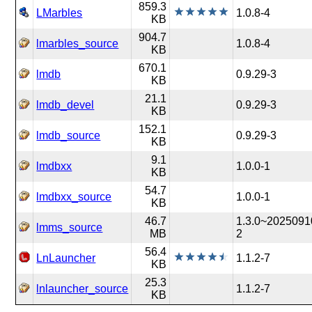
859.3
LMarbles
1.0.8-4
KB
904.7
lmarbles_source
1.0.8-4
KB
670.1
lmdb
0.9.29-3
KB
21.1
lmdb_devel
0.9.29-3
KB
152.1
lmdb_source
0.9.29-3
KB
9.1
lmdbxx
1.0.0-1
KB
54.7
lmdbxx_source
1.0.0-1
KB
46.7
1.3.0~2025091
lmms_source
MB
2
56.4
LnLauncher
1.1.2-7
KB
25.3
lnlauncher_source
1.1.2-7
KB