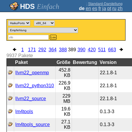
;
Standard-Darstellung
Einfach
de
en
es
fr
ja
pt
ru
zh
Los
1
171
292
364
388
389
390
420
511
663
9937
Pakete
Paket
Größe
Bewertung
Version
452.8
llvm22_openmp
22.1.8-1
KB
226.9
llvm22_python310
22.1.8-1
KB
229
llvm22_source
22.1.8-1
MB
19.6
lm4tools
0.1.3-3
KB
27.1
lm4tools_source
0.1.3-3
KB