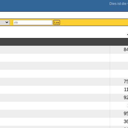
Los
8
7
1
9
9
3