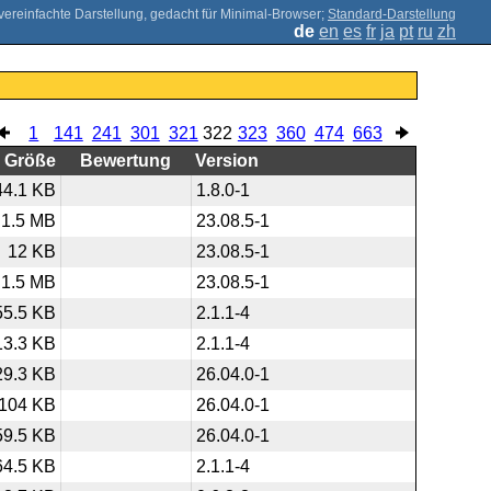
;
Standard-Darstellung
de
en
es
fr
ja
pt
ru
zh
1
141
241
301
321
322
323
360
474
663
Größe
Bewertung
Version
44.1 KB
1.8.0-1
1.5 MB
23.08.5-1
12 KB
23.08.5-1
1.5 MB
23.08.5-1
55.5 KB
2.1.1-4
13.3 KB
2.1.1-4
29.3 KB
26.04.0-1
104 KB
26.04.0-1
59.5 KB
26.04.0-1
64.5 KB
2.1.1-4