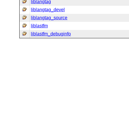
liblangtag
liblangtag_devel
liblangtag_source
liblastfm
liblastfm_debuginfo