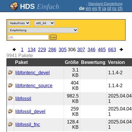
;
Standard-Darstellung
Einfach
de
en
es
fr
ja
pt
ru
zh
Los
1
134
229
286
305
306
307
346
465
663
9941
Pakete
Paket
Größe
Bewertung
Version
3.1
libfontenc_devel
1.1.4-2
KB
404
libfontenc_source
1.1.4-2
KB
982.5
2025.04.04
libfossil
KB
1
259
2025.04.04
libfossil_devel
KB
1
128.4
2025.04.04
libfossil_fnc
KB
1