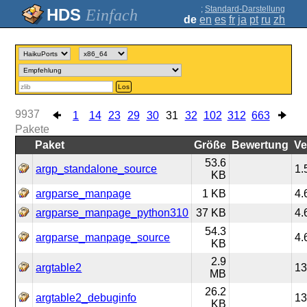
;
Standard-Darstellung
Einfach
de
en
es
fr
ja
pt
ru
zh
Los
9937
1
14
23
29
30
31
32
102
312
663
Pakete
Paket
Größe
Bewertung
Ve
53.6
argp_standalone_source
1.
KB
argparse_manpage
1 KB
4.
argparse_manpage_python310
37 KB
4.
54.3
argparse_manpage_source
4.
KB
2.9
argtable2
13
MB
26.2
argtable2_debuginfo
13
KB