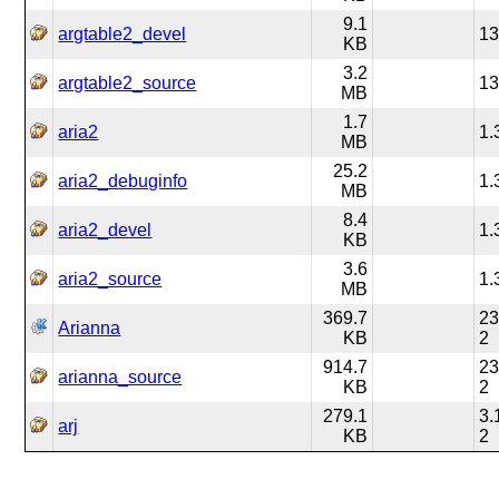
9.1
argtable2_devel
13
KB
3.2
argtable2_source
13
MB
1.7
aria2
1.
MB
25.2
aria2_debuginfo
1.
MB
8.4
aria2_devel
1.
KB
3.6
aria2_source
1.
MB
369.7
23
Arianna
KB
2
914.7
23
arianna_source
KB
2
279.1
3.
arj
KB
2