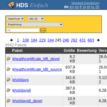
;
Standard-Darstellung
Einfach
de
en
es
fr
ja
pt
ru
zh
Los
1
108
184
229
244
245
246
292
431
663
9942
Pakete
Paket
Größe
Bewertung
Vers
6.2
26.0
khealthcertificate_kf6_devel
KB
1
637.9
26.0
khealthcertificate_kf6_source
KB
1
341.6
5.11
kholidays
KB
2
387.6
kholidays6
6.28
KB
10.9
kholidays6_devel
6.28
KB