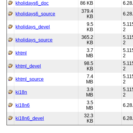
kholidays6_doc
86 KB
6.28
379.4
kholidays6_source
6.28
KB
9.5
5.11
kholidays_devel
KB
2
365.2
5.11
kholidays_source
KB
2
3.7
5.11
khtml
MB
2
98.5
5.11
khtml_devel
KB
2
7.4
5.11
khtml_source
MB
2
3.9
5.11
ki18n
MB
2
3.5
ki18n6
6.28
MB
32.3
ki18n6_devel
6.28
KB