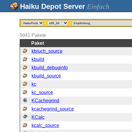
Einfach
9941
Pakete
Paket
kbruch_source
kbuild
kbuild_debuginfo
kbuild_source
kc
kc_source
KCachegrind
kcachegrind_source
KCalc
kcalc_source