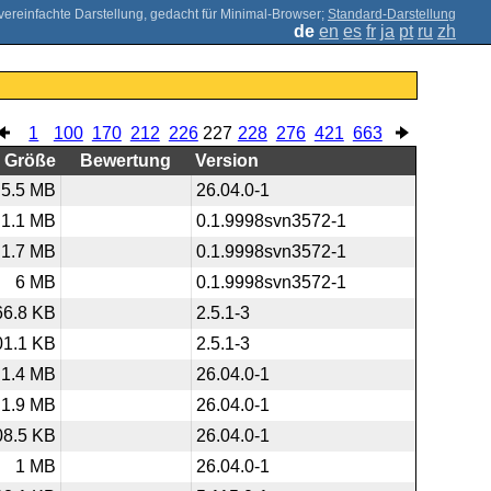
;
Standard-Darstellung
de
en
es
fr
ja
pt
ru
zh
1
100
170
212
226
227
228
276
421
663
Größe
Bewertung
Version
5.5 MB
26.04.0-1
1.1 MB
0.1.9998svn3572-1
1.7 MB
0.1.9998svn3572-1
6 MB
0.1.9998svn3572-1
66.8 KB
2.5.1-3
01.1 KB
2.5.1-3
1.4 MB
26.04.0-1
1.9 MB
26.04.0-1
08.5 KB
26.04.0-1
1 MB
26.04.0-1