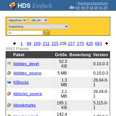
;
Standard-Darstellung
Einfach
de
en
es
fr
ja
pt
ru
zh
Los
1
99
169
211
225
226
227
275
420
663
9942
Pakete
Paket
Größe
Bewertung
Version
52.3
kbibtex_devel
0.10.0-3
KB
kbibtex_source
5 MB
0.10.0-3
1.3
26.04.0-
KBlocks
MB
1
2.1
26.04.0-
kblocks_source
MB
1
195.1
5.115.0-
kbookmarks
KB
1
142.4