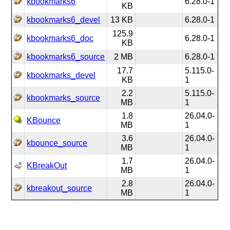
kbookmarks6
6.28.0-1
KB
kbookmarks6_devel
13 KB
6.28.0-1
125.9
kbookmarks6_doc
6.28.0-1
KB
kbookmarks6_source
2 MB
6.28.0-1
17.7
5.115.0-
kbookmarks_devel
KB
1
2.2
5.115.0-
kbookmarks_source
MB
1
1.8
26.04.0-
KBounce
MB
1
3.6
26.04.0-
kbounce_source
MB
1
1.7
26.04.0-
KBreakOut
MB
1
2.8
26.04.0-
kbreakout_source
MB
1