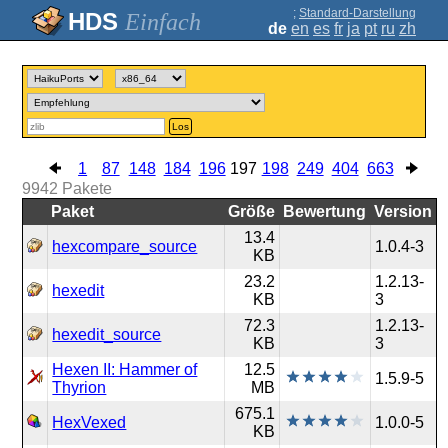
;
Standard-Darstellung
Einfach
de
en
es
fr
ja
pt
ru
zh
Los
1
87
148
184
196
197
198
249
404
663
9942
Pakete
Paket
Größe
Bewertung
Version
13.4
hexcompare_source
1.0.4-3
KB
23.2
1.2.13-
hexedit
KB
3
72.3
1.2.13-
hexedit_source
KB
3
Hexen II: Hammer of
12.5
1.5.9-5
Thyrion
MB
675.1
HexVexed
1.0.0-5
KB