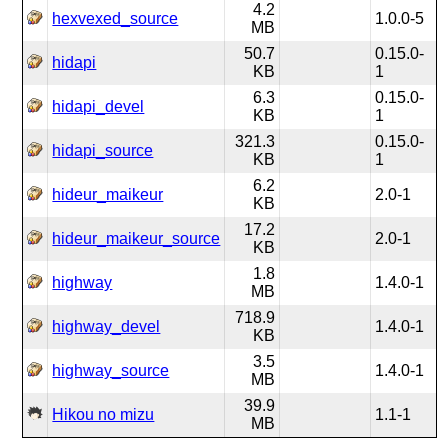
4.2
hexvexed_source
1.0.0-5
MB
50.7
0.15.0-
hidapi
KB
1
6.3
0.15.0-
hidapi_devel
KB
1
321.3
0.15.0-
hidapi_source
KB
1
6.2
hideur_maikeur
2.0-1
KB
17.2
hideur_maikeur_source
2.0-1
KB
1.8
highway
1.4.0-1
MB
718.9
highway_devel
1.4.0-1
KB
3.5
highway_source
1.4.0-1
MB
39.9
Hikou no mizu
1.1-1
MB