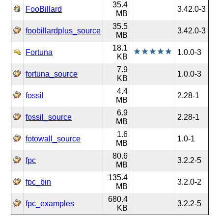
35.4
FooBillard
3.42.0-3
MB
35.5
foobillardplus_source
3.42.0-3
MB
18.1
Fortuna
1.0.0-3
KB
7.9
fortuna_source
1.0.0-3
KB
4.4
fossil
2.28-1
MB
6.9
fossil_source
2.28-1
MB
1.6
fotowall_source
1.0-1
MB
80.6
fpc
3.2.2-5
MB
135.4
fpc_bin
3.2.0-2
MB
680.4
fpc_examples
3.2.2-5
KB