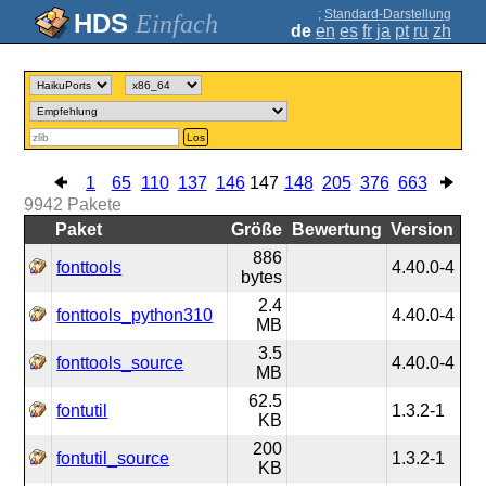
;
Standard-Darstellung
Einfach
de
en
es
fr
ja
pt
ru
zh
Los
1
65
110
137
146
147
148
205
376
663
9942
Pakete
Paket
Größe
Bewertung
Version
886
fonttools
4.40.0-4
bytes
2.4
fonttools_python310
4.40.0-4
MB
3.5
fonttools_source
4.40.0-4
MB
62.5
fontutil
1.3.2-1
KB
200
fontutil_source
1.3.2-1
KB