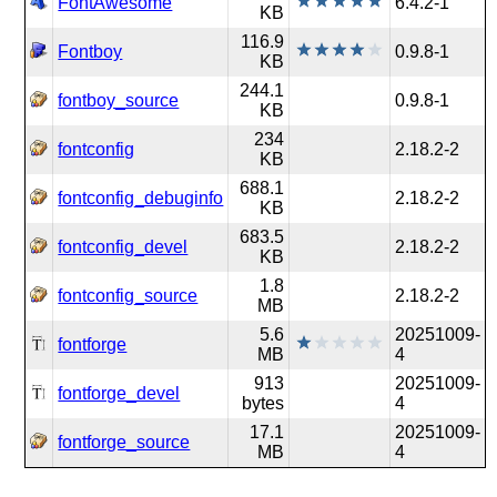
FontAwesome
6.4.2-1
KB
116.9
Fontboy
0.9.8-1
KB
244.1
fontboy_source
0.9.8-1
KB
234
fontconfig
2.18.2-2
KB
688.1
fontconfig_debuginfo
2.18.2-2
KB
683.5
fontconfig_devel
2.18.2-2
KB
1.8
fontconfig_source
2.18.2-2
MB
5.6
20251009-
fontforge
MB
4
913
20251009-
fontforge_devel
bytes
4
17.1
20251009-
fontforge_source
MB
4