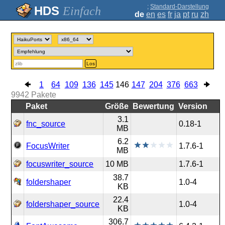
;
Standard-Darstellung
Einfach
de
en
es
fr
ja
pt
ru
zh
Los
1
64
109
136
145
146
147
204
376
663
9942
Pakete
Paket
Größe
Bewertung
Version
3.1
fnc_source
0.18-1
MB
6.2
FocusWriter
1.7.6-1
MB
focuswriter_source
10 MB
1.7.6-1
38.7
foldershaper
1.0-4
KB
22.4
foldershaper_source
1.0-4
KB
306.7