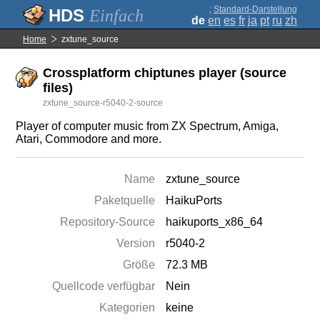
;
Standard-Darstellung
Einfach
de
en
es
fr
ja
pt
ru
zh
Home
zxtune_source
Crossplatform chiptunes player (source
files)
zxtune_source-r5040-2-source
Player of computer music from ZX Spectrum, Amiga,
Atari, Commodore and more.
Name
zxtune_source
Paketquelle
HaikuPorts
Repository-Source
haikuports_x86_64
Version
r5040-2
Größe
72.3 MB
Quellcode verfügbar
Nein
Kategorien
keine