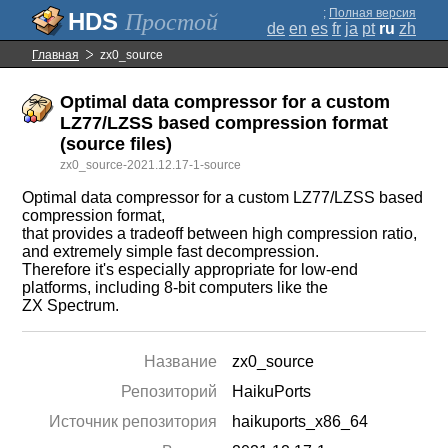
;
Полная версия
Простой
de
en
es
fr
ja
pt
ru
zh
Главная
zx0_source
Optimal data compressor for a custom
LZ77/LZSS based compression format
(source files)
zx0_source-2021.12.17-1-source
Optimal data compressor for a custom LZ77/LZSS based
compression format,
that provides a tradeoff between high compression ratio,
and extremely simple fast decompression.
Therefore it's especially appropriate for low-end
platforms, including 8-bit computers like the
ZX Spectrum.
Название
zx0_source
Репозиторий
HaikuPorts
Источник репозитория
haikuports_x86_64