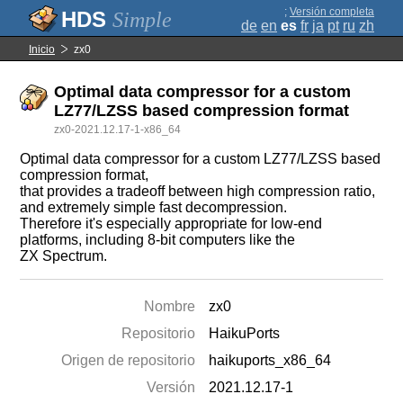
;
Versión completa
Simple
de
en
es
fr
ja
pt
ru
zh
Inicio
zx0
Optimal data compressor for a custom
LZ77/LZSS based compression format
zx0-2021.12.17-1-x86_64
Optimal data compressor for a custom LZ77/LZSS based
compression format,
that provides a tradeoff between high compression ratio,
and extremely simple fast decompression.
Therefore it's especially appropriate for low-end
platforms, including 8-bit computers like the
ZX Spectrum.
Nombre
zx0
Repositorio
HaikuPorts
Origen de repositorio
haikuports_x86_64
Versión
2021.12.17-1