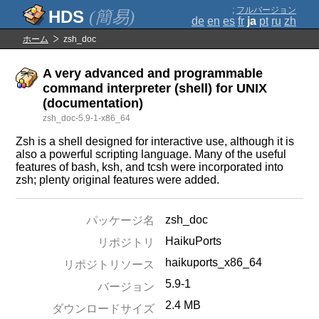
;
フルバージョン
(簡易)
de
en
es
fr
ja
pt
ru
zh
ホーム
zsh_doc
A very advanced and programmable
command interpreter (shell) for UNIX
(documentation)
zsh_doc-5.9-1-x86_64
Zsh is a shell designed for interactive use, although it is
also a powerful scripting language. Many of the useful
features of bash, ksh, and tcsh were incorporated into
zsh; plenty original features were added.
zsh_doc
パッケージ名
HaikuPorts
リポジトリ
haikuports_x86_64
リポジトリソース
5.9-1
バージョン
2.4 MB
ダウンロードサイズ