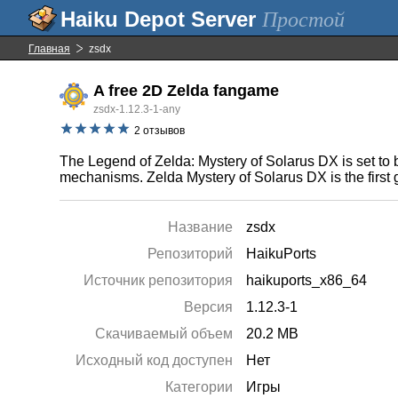
Простой
Главная
zsdx
A free 2D Zelda fangame
zsdx-1.12.3-1-any
2 отзывов
The Legend of Zelda: Mystery of Solarus DX is set to
mechanisms. Zelda Mystery of Solarus DX is the first 
Название
zsdx
Репозиторий
HaikuPorts
Источник репозитория
haikuports_x86_64
Версия
1.12.3-1
Скачиваемый объем
20.2 MB
Исходный код доступен
Нет
Категории
Игры