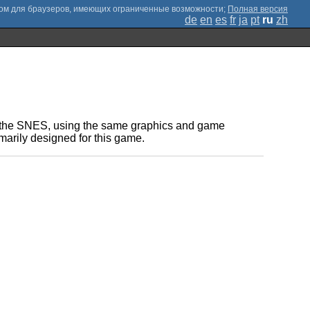
;
Полная версия
de
en
es
fr
ja
pt
ru
zh
 on the SNES, using the same graphics and game
marily designed for this game.