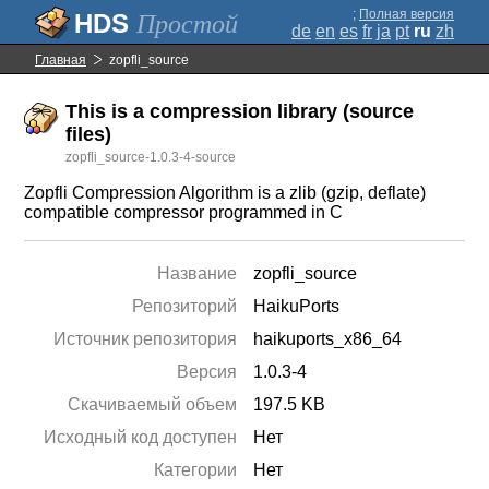
;
Полная версия
Простой
de
en
es
fr
ja
pt
ru
zh
Главная
zopfli_source
This is a compression library (source
files)
zopfli_source-1.0.3-4-source
Zopfli Compression Algorithm is a zlib (gzip, deflate)
compatible compressor programmed in C
Название
zopfli_source
Репозиторий
HaikuPorts
Источник репозитория
haikuports_x86_64
Версия
1.0.3-4
Скачиваемый объем
197.5 KB
Исходный код доступен
Нет
Категории
Нет