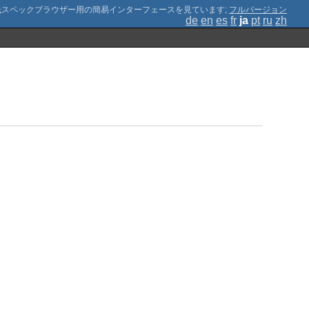
;
フルバージョン
de
en
es
fr
ja
pt
ru
zh