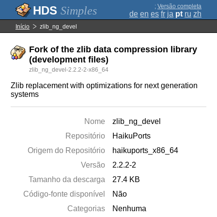
;
Versão completa
Simples
de
en
es
fr
ja
pt
ru
zh
Início
zlib_ng_devel
Fork of the zlib data compression library
(development files)
zlib_ng_devel-2.2.2-2-x86_64
Zlib replacement with optimizations for next generation
systems
Nome
zlib_ng_devel
Repositório
HaikuPorts
Origem do Repositório
haikuports_x86_64
Versão
2.2.2-2
Tamanho da descarga
27.4 KB
Código-fonte disponível
Não
Categorias
Nenhuma