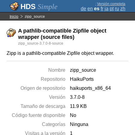
;
Versión completa
Simple
de
en
es
fr
ja
pt
ru
zh
Inicio
zipp_source
A pathlib-compatible Zipfile object
wrapper (source files)
zipp_source-3.7.0-8-source
Zipp is a pathlib-compatible Zipfile object wrapper.
Nombre
zipp_source
Repositorio
HaikuPorts
Origen de repositorio
haikuports_x86_64
Versión
3.7.0-8
Tamaño de descarga
11.9 KB
Código fuente disponible
No
Categorías
Ninguna
Visitas a la versión
1