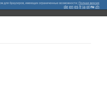
;
Полная версия
de
en
es
fr
ja
pt
ru
zh