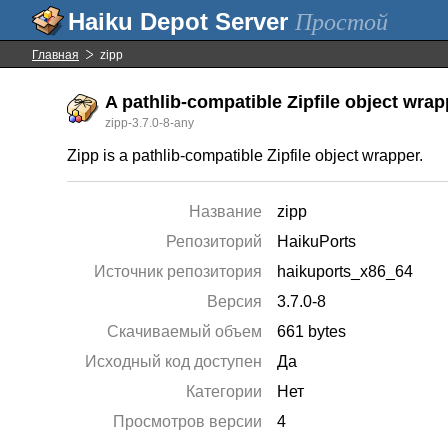
Простой
Главная
zipp
A pathlib-compatible Zipfile object wrap
zipp-3.7.0-8-any
Zipp is a pathlib-compatible Zipfile object wrapper.
Название
zipp
Репозиторий
HaikuPorts
Источник репозитория
haikuports_x86_64
Версия
3.7.0-8
Скачиваемый объем
661 bytes
Исходный код доступен
Да
Категории
Нет
Просмотров версии
4