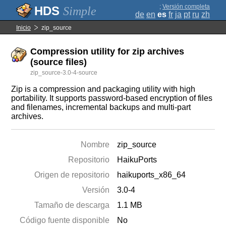
;
Versión completa
Simple
de
en
es
fr
ja
pt
ru
zh
Inicio
zip_source
Compression utility for zip archives
(source files)
zip_source-3.0-4-source
Zip is a compression and packaging utility with high
portability. It supports password-based encryption of files
and filenames, incremental backups and multi-part
archives.
Nombre
zip_source
Repositorio
HaikuPorts
Origen de repositorio
haikuports_x86_64
Versión
3.0-4
Tamaño de descarga
1.1 MB
Código fuente disponible
No