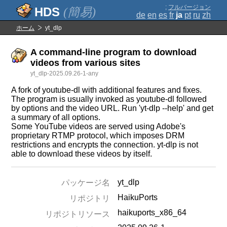
;
フルバージョン
(簡易)
de
en
es
fr
ja
pt
ru
zh
ホーム
yt_dlp
A command-line program to download
videos from various sites
yt_dlp-2025.09.26-1-any
A fork of youtube-dl with additional features and fixes.
The program is usually invoked as youtube-dl followed
by options and the video URL. Run 'yt-dlp --help' and get
a summary of all options.
Some YouTube videos are served using Adobe's
proprietary RTMP protocol, which imposes DRM
restrictions and encrypts the connection. yt-dlp is not
able to download these videos by itself.
yt_dlp
パッケージ名
HaikuPorts
リポジトリ
haikuports_x86_64
リポジトリソース