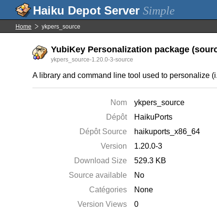
Simple
Home
ykpers_source
YubiKey Personalization package (source
ykpers_source-1.20.0-3-source
A library and command line tool used to personalize (i
Nom
ykpers_source
Dépôt
HaikuPorts
Dépôt Source
haikuports_x86_64
Version
1.20.0-3
Download Size
529.3 KB
Source available
No
Catégories
None
Version Views
0