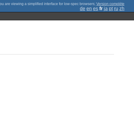
;
Version complète
de
en
es
fr
ja
pt
ru
zh