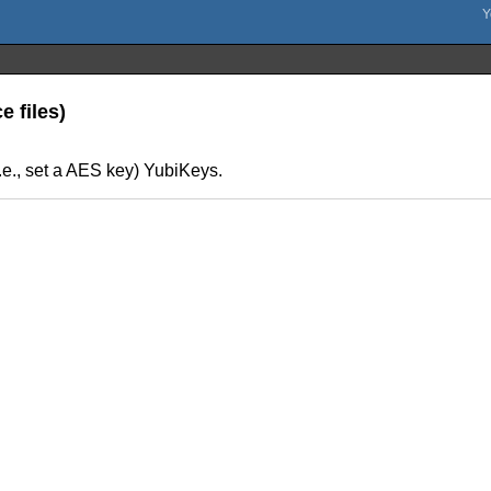
 files)
.e., set a AES key) YubiKeys.