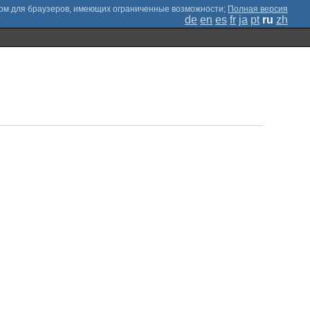
;
Полная версия
de
en
es
fr
ja
pt
ru
zh