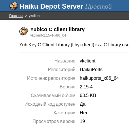
Простой
Главная
ykclient
Yubico C client library
ykclient-2.15-4-x86_64
YubiKey C Client Library (libykclient) is a C library 
Название
ykclient
Репозиторий
HaikuPorts
Источник репозитория
haikuports_x86_64
Версия
2.15-4
Скачиваемый объем
63.5 KB
Исходный код доступен
Да
Категории
Нет
Просмотров версии
19